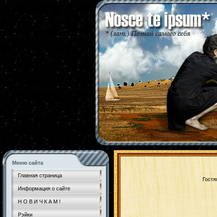
Меню сайта
Главная страница
Гостя
Информация о сайте
Н О В И Ч К А М !
Рэйки