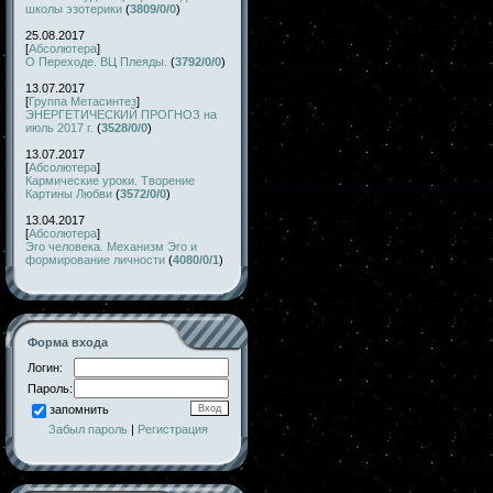
школы эзотерики
(
3809/0/0
)
25.08.2017
[
Абсолютера
]
О Переходе. ВЦ Плеяды.
(
3792/0/0
)
13.07.2017
[
Группа Метасинтез
]
ЭНЕРГЕТИЧЕСКИЙ ПРОГНОЗ на
июль 2017 г.
(
3528/0/0
)
13.07.2017
[
Абсолютера
]
Кармические уроки. Творение
Картины Любви
(
3572/0/0
)
13.04.2017
[
Абсолютера
]
Эго человека. Механизм Эго и
формирование личности
(
4080/0/1
)
Форма входа
Логин:
Пароль:
запомнить
Забыл пароль
|
Регистрация