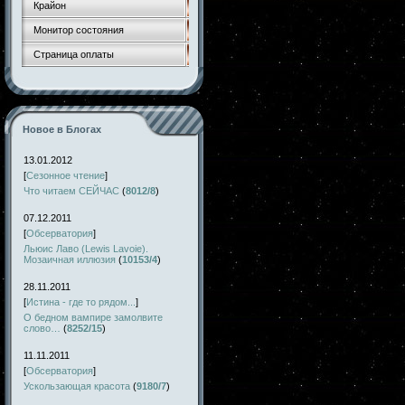
Крайон
Монитор состояния
Страница оплаты
Новое в Блогах
13.01.2012
[
Сезонное чтение
]
Что читаем СЕЙЧАС
(
8012/8
)
07.12.2011
[
Обсерватория
]
Льюис Лаво (Lewis Lavoie).
Мозаичная иллюзия
(
10153/4
)
28.11.2011
[
Истина - где то рядом...
]
О бедном вампире замолвите
слово…
(
8252/15
)
11.11.2011
[
Обсерватория
]
Ускользающая красота
(
9180/7
)