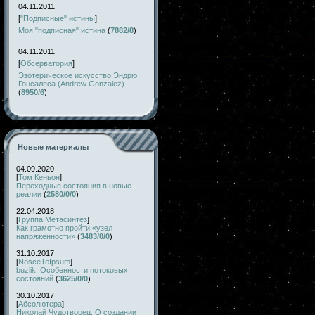
04.11.2011
[
"Подписные" истины
]
Моя "подписная" истина
(
7882/8
)
04.11.2011
[
Обсерватория
]
Эзотерическое искусство Эндрю
Гонсалеса (Andrew Gonzalez)
(
8950/6
)
Новые материалы
04.09.2020
[
Том Кеньон
]
Переходные состояния в новые
реалии
(
2580/0/0
)
22.04.2018
[
Группа Метасинтез
]
Как грамотно пройти «узел
напряженности»
(
3483/0/0
)
31.10.2017
[
NosceTeIpsum
]
buzlik. Особенности потоковых
состояний
(
3625/0/0
)
30.10.2017
[
Абсолютера
]
Николай Чудотворец. О создании