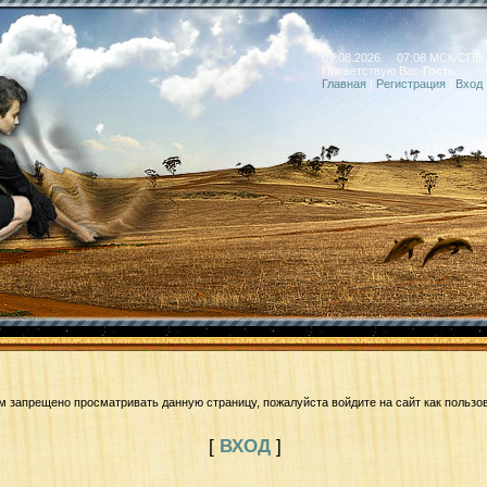
07.08.2026 07:08 МСК/СПБ
Приветствую Вас
Гость
Главная
|
Регистрация
|
Вход
м запрещено просматривать данную страницу, пожалуйста войдите на сайт как пользо
[
ВХОД
]