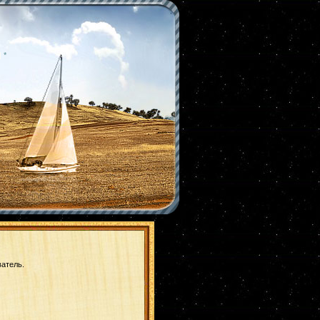
|
*
ватель.