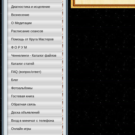
Диагностика и исцеление
Вознесение
О Медитации
Расписание сеансов
Помощь от Круга Мастеров
Ф О Р У М
Ченнелинги - Каталог файлов
Каталог статей
FAQ (вопрос/ответ)
Блог
Фотоальбомы
Гостевая книга
Обратная связь
Доска объявлений
Вход в миничат с телефона
Онлайн игры