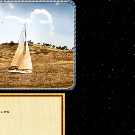
|
*
ватель.