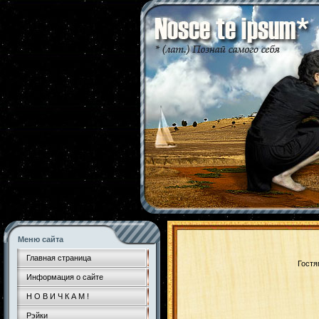
Меню сайта
Главная страница
Гостя
Информация о сайте
Н О В И Ч К А М !
Рэйки