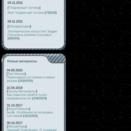
04.11.2011
[
"Подписные" истины
]
Моя "подписная" истина
(
7882/8
)
04.11.2011
[
Обсерватория
]
Эзотерическое искусство Эндрю
Гонсалеса (Andrew Gonzalez)
(
8950/6
)
Новые материалы
04.09.2020
[
Том Кеньон
]
Переходные состояния в новые
реалии
(
2580/0/0
)
22.04.2018
[
Группа Метасинтез
]
Как грамотно пройти «узел
напряженности»
(
3483/0/0
)
31.10.2017
[
NosceTeIpsum
]
buzlik. Особенности потоковых
состояний
(
3625/0/0
)
30.10.2017
[
Абсолютера
]
Николай Чудотворец. О создании