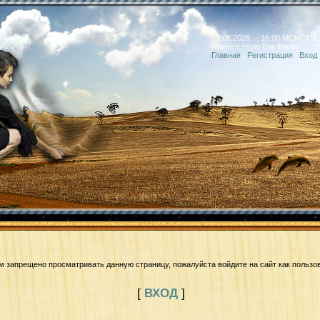
07.08.2026 16:00 МСК/СПБ
Приветствую Вас
Гость
Главная
|
Регистрация
|
Вход
м запрещено просматривать данную страницу, пожалуйста войдите на сайт как пользо
[
ВХОД
]