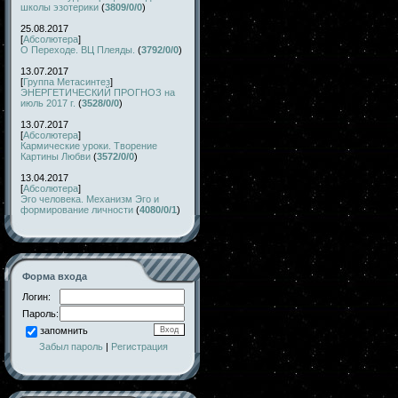
школы эзотерики
(
3809/0/0
)
25.08.2017
[
Абсолютера
]
О Переходе. ВЦ Плеяды.
(
3792/0/0
)
13.07.2017
[
Группа Метасинтез
]
ЭНЕРГЕТИЧЕСКИЙ ПРОГНОЗ на
июль 2017 г.
(
3528/0/0
)
13.07.2017
[
Абсолютера
]
Кармические уроки. Творение
Картины Любви
(
3572/0/0
)
13.04.2017
[
Абсолютера
]
Эго человека. Механизм Эго и
формирование личности
(
4080/0/1
)
Форма входа
Логин:
Пароль:
запомнить
Забыл пароль
|
Регистрация