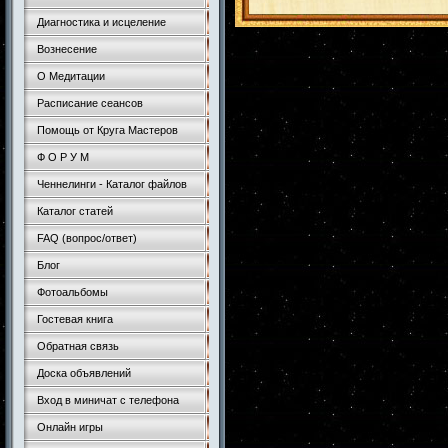
Диагностика и исцеление
Вознесение
О Медитации
Расписание сеансов
Помощь от Круга Мастеров
Ф О Р У М
Ченнелинги - Каталог файлов
Каталог статей
FAQ (вопрос/ответ)
Блог
Фотоальбомы
Гостевая книга
Обратная связь
Доска объявлений
Вход в миничат с телефона
Онлайн игры