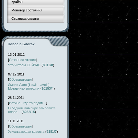
Крайон
Монитор состояния
Страница оплаты
Новое в Блогах
13.01.2012
[
Сезонное чтение
]
Что читаем СЕЙЧАС
(
8012/8
)
07.12.2011
[
Обсерватория
]
Льюис Лаво (Lewis Lavoie).
Мозаичная иллюзия
(
10153/4
)
28.11.2011
[
Истина - где то рядом...
]
О бедном вампире замолвите
слово…
(
8252/15
)
11.11.2011
[
Обсерватория
]
Ускользающая красота
(
9181/7
)