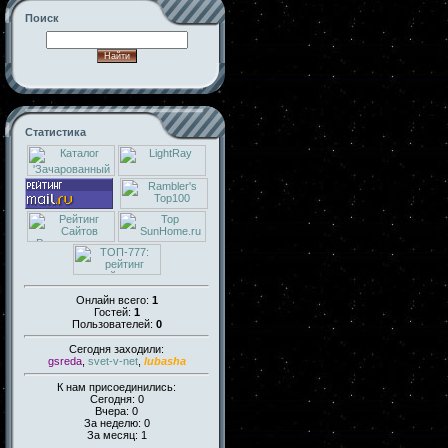
Поиск
Статистика
Онлайн всего:
1
Гостей:
1
Пользователей:
0
Сегодня заходили:
gsreda
,
svet-v-net
,
lubasha
К нам присоединились:
Сегодня: 0
Вчера: 0
За неделю: 0
За месяц: 1