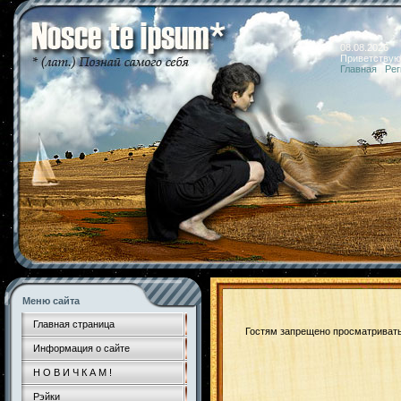
08.08.2026 
Приветствую
Главная
|
Рег
Меню сайта
Главная страница
Гостям запрещено просматривать 
Информация о сайте
Н О В И Ч К А М !
Рэйки