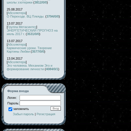
школы эзотерики
(
3812/0/0
)
25.08.2017
[
Абсолютера
]
О Переходе. ВЦ Плеяды.
(
3794/0/0
)
13.07.2017
[
Группа Метасинтез
]
ЭНЕРГЕТИЧЕСКИЙ ПРОГНОЗ на
июль 2017 г.
(
3531/0/0
)
13.07.2017
[
Абсолютера
]
Кармические уроки. Творение
Картины Любви
(
3577/0/0
)
13.04.2017
[
Абсолютера
]
Эго человека. Механизм Эго и
формирование личности
(
4084/0/1
)
Форма входа
Логин:
Пароль:
запомнить
Забыл пароль
|
Регистрация