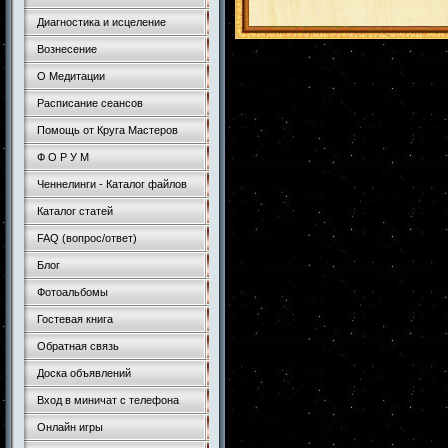
Диагностика и исцеление
Вознесение
О Медитации
Расписание сеансов
Помощь от Круга Мастеров
Ф О Р У М
Ченнелинги - Каталог файлов
Каталог статей
FAQ (вопрос/ответ)
Блог
Фотоальбомы
Гостевая книга
Обратная связь
Доска объявлений
Вход в миничат с телефона
Онлайн игры