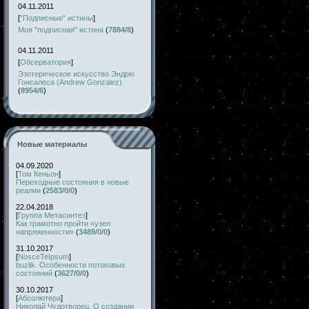
04.11.2011
[
"Подписные" истины
]
Моя "подписная" истина
(
7884/8
)
04.11.2011
[
Обсерватория
]
Эзотерическое искусство Эндрю
Гонсалеса (Andrew Gonzalez)
(
8954/6
)
Новые материалы
04.09.2020
[
Том Кеньон
]
Переходные состояния в новые
реалии
(
2583/0/0
)
22.04.2018
[
Группа Метасинтез
]
Как грамотно пройти «узел
напряженности»
(
3489/0/0
)
31.10.2017
[
NosceTeIpsum
]
buzlik. Особенности потоковых
состояний
(
3627/0/0
)
30.10.2017
[
Абсолютера
]
Николай Чудотворец. О создании