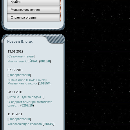
Крайон
Монитор состояния
Страница оплаты
Новое в Блогах
13.01.2012
[
Сезонное чтение
]
Что читаем СЕЙЧАС
(
8015/8
)
07.12.2011
[
Обсерватория
]
Льюис Лаво (Lewis Lavoie).
Мозаичная иллюзия
(
10155/4
)
28.11.2011
[
Истина - где то рядом...
]
О бедном вампире замолвите
слово…
(
8257/15
)
11.11.2011
[
Обсерватория
]
Ускользающая красота
(
9183/7
)