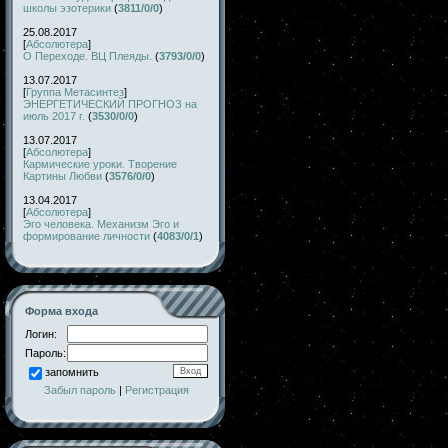
школы эзотерики
(
3811/0/0
)
25.08.2017
[
Абсолютера
]
О Переходе. ВЦ Плеяды.
(
3793/0/0
)
13.07.2017
[
Группа Метасинтез
]
ЭНЕРГЕТИЧЕСКИЙ ПРОГНОЗ на
июль 2017 г.
(
3530/0/0
)
13.07.2017
[
Абсолютера
]
Кармические уроки. Творение
Картины Любви
(
3576/0/0
)
13.04.2017
[
Абсолютера
]
Эго человека. Механизм Эго и
формирование личности
(
4083/0/1
)
Форма входа
Логин:
Пароль:
запомнить
Забыл пароль
|
Регистрация