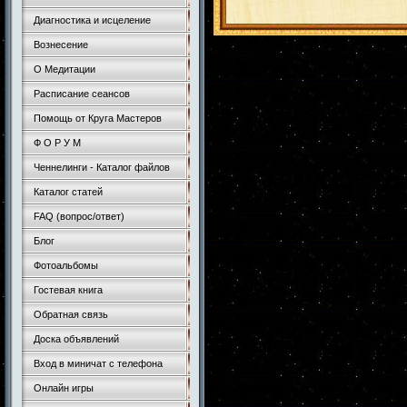
Диагностика и исцеление
Вознесение
О Медитации
Расписание сеансов
Помощь от Круга Мастеров
Ф О Р У М
Ченнелинги - Каталог файлов
Каталог статей
FAQ (вопрос/ответ)
Блог
Фотоальбомы
Гостевая книга
Обратная связь
Доска объявлений
Вход в миничат с телефона
Онлайн игры