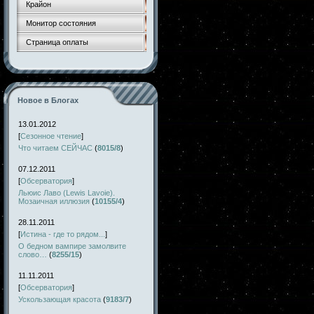
Крайон
Монитор состояния
Страница оплаты
Новое в Блогах
13.01.2012
[
Сезонное чтение
]
Что читаем СЕЙЧАС
(
8015/8
)
07.12.2011
[
Обсерватория
]
Льюис Лаво (Lewis Lavoie).
Мозаичная иллюзия
(
10155/4
)
28.11.2011
[
Истина - где то рядом...
]
О бедном вампире замолвите
слово…
(
8255/15
)
11.11.2011
[
Обсерватория
]
Ускользающая красота
(
9183/7
)