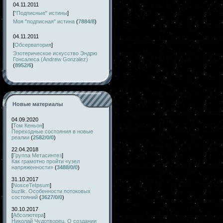
04.11.2011
[
"Подписные" истины
]
Моя "подписная" истина
(
7884/8
)
04.11.2011
[
Обсерватория
]
Эзотерическое искусство Эндрю
Гонсалеса (Andrew Gonzalez)
(
8952/6
)
Новые материалы
04.09.2020
[
Том Кеньон
]
Переходные состояния в новые
реалии
(
2582/0/0
)
22.04.2018
[
Группа Метасинтез
]
Как грамотно пройти «узел
напряженности»
(
3488/0/0
)
31.10.2017
[
NosceTeIpsum
]
buzlik. Особенности потоковых
состояний
(
3627/0/0
)
30.10.2017
[
Абсолютера
]
Николай Чудотворец. О создании