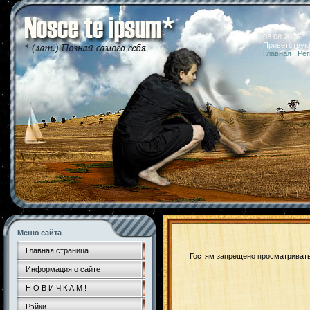
08.08.2026 
Приветствую
Главная
|
Рег
Меню сайта
Главная страница
Гостям запрещено просматривать 
Информация о сайте
Н О В И Ч К А М !
Рэйки