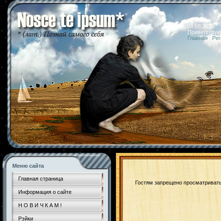
08.08.2026 
Приветствую
Главная
|
Рег
Меню сайта
Главная страница
Гостям запрещено просматривать 
Информация о сайте
Н О В И Ч К А М !
Рэйки