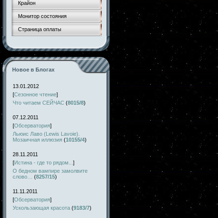
Крайон
Монитор состояния
Страница оплаты
Новое в Блогах
13.01.2012
[
Сезонное чтение
]
Что читаем СЕЙЧАС
(
8015/8
)
07.12.2011
[
Обсерватория
]
Льюис Лаво (Lewis Lavoie).
Мозаичная иллюзия
(
10155/4
)
28.11.2011
[
Истина - где то рядом...
]
О бедном вампире замолвите
слово…
(
8257/15
)
11.11.2011
[
Обсерватория
]
Ускользающая красота
(
9183/7
)