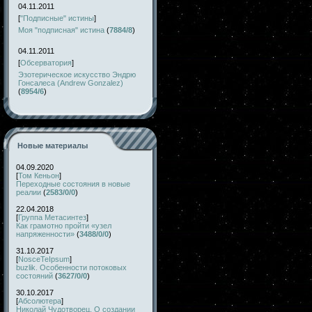
04.11.2011
[
"Подписные" истины
]
Моя "подписная" истина
(
7884/8
)
04.11.2011
[
Обсерватория
]
Эзотерическое искусство Эндрю
Гонсалеса (Andrew Gonzalez)
(
8954/6
)
Новые материалы
04.09.2020
[
Том Кеньон
]
Переходные состояния в новые
реалии
(
2583/0/0
)
22.04.2018
[
Группа Метасинтез
]
Как грамотно пройти «узел
напряженности»
(
3488/0/0
)
31.10.2017
[
NosceTeIpsum
]
buzlik. Особенности потоковых
состояний
(
3627/0/0
)
30.10.2017
[
Абсолютера
]
Николай Чудотворец. О создании