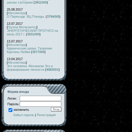
школы эзотерики
(
3811/0/0
)
25.08.2017
[
Абсолютера
]
О Переходе. ВЦ Плеяды.
(
3794/0/0
)
13.07.2017
[
Группа Метасинтез
]
ЭНЕРГЕТИЧЕСКИЙ ПРОГНОЗ на
июль 2017 г.
(
3531/0/0
)
13.07.2017
[
Абсолютера
]
Кармические уроки. Творение
Картины Любви
(
3577/0/0
)
13.04.2017
[
Абсолютера
]
Эго человека. Механизм Эго и
формирование личности
(
4083/0/1
)
Форма входа
Логин:
Пароль:
запомнить
Забыл пароль
|
Регистрация