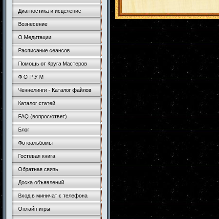
Диагностика и исцеление
Вознесение
О Медитации
Расписание сеансов
Помощь от Круга Мастеров
Ф О Р У М
Ченнелинги - Каталог файлов
Каталог статей
FAQ (вопрос/ответ)
Блог
Фотоальбомы
Гостевая книга
Обратная связь
Доска объявлений
Вход в миничат с телефона
Онлайн игры