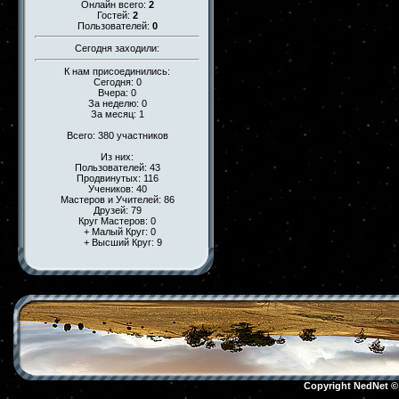
Онлайн всего:
2
Гостей:
2
Пользователей:
0
Сегодня заходили:
К нам присоединились:
Сегодня: 0
Вчера: 0
За неделю: 0
За месяц: 1
Всего: 380 участников
Из них:
Пользователей: 43
Продвинутых: 116
Учеников: 40
Мастеров и Учителей: 86
Друзей: 79
Круг Мастеров: 0
+ Малый Круг: 0
+ Высший Круг: 9
Copyright NedNet 