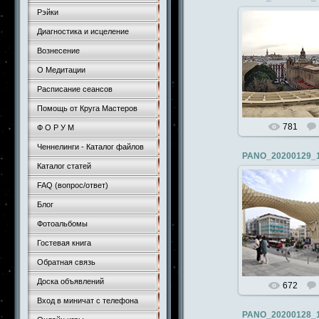
Рэйки
Диагностика и исцеление
Вознесение
19.03.
О Медитации
x
Расписание сеансов
Помощь от Круга Мастеров
781
Ф О Р У М
Ченнелинги - Каталог файлов
PANO_20200129_
Каталог статей
FAQ (вопрос/ответ)
Блог
19.03.
Фотоальбомы
x
Гостевая книга
Обратная связь
Доска объявлений
672
Вход в миничат с телефона
PANO_20200128_