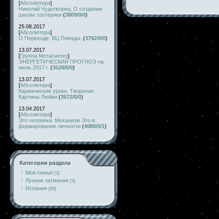
[
Абсолютера
]
Николай Чудотворец. О создании
школы эзотерики
(
3809/0/0
)
25.08.2017
[
Абсолютера
]
О Переходе. ВЦ Плеяды.
(
3792/0/0
)
13.07.2017
[
Группа Метасинтез
]
ЭНЕРГЕТИЧЕСКИЙ ПРОГНОЗ на
июль 2017 г.
(
3528/0/0
)
13.07.2017
[
Абсолютера
]
Кармические уроки. Творение
Картины Любви
(
3572/0/0
)
13.04.2017
[
Абсолютера
]
Эго человека. Механизм Эго и
формирование личности
(
4080/0/1
)
Категории раздела
Моя семья
[3]
Лунное затмение
[3]
Испания
[89]