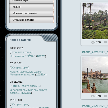
Онлайн игры
Крайон
Монитор состояния
19.03.
Страница оплаты
x
Новое в Блогах
676
13.01.2012
[
Сезонное чтение
]
PANO_20200128_
Что читаем СЕЙЧАС
(
8012/8
)
07.12.2011
[
Обсерватория
]
19.03.
Льюис Лаво (Lewis Lavoie).
Мозаичная иллюзия
(
10153/4
)
x
28.11.2011
[
Истина - где то рядом...
]
О бедном вампире замолвите
слово…
(
8252/15
)
678
11.11.2011
[
Обсерватория
]
PANO_20200125_