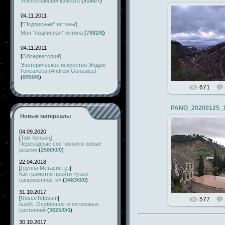
Ускользающая красота
(
9180/7
)
04.11.2011
[
"Подписные" истины
]
Моя "подписная" истина
(
7882/8
)
19.03.
04.11.2011
x
[
Обсерватория
]
Эзотерическое искусство Эндрю
Гонсалеса (Andrew Gonzalez)
(
8950/6
)
671
PANO_20200125_
Новые материалы
04.09.2020
[
Том Кеньон
]
Переходные состояния в новые
19.03.
реалии
(
2580/0/0
)
22.04.2018
x
[
Группа Метасинтез
]
Как грамотно пройти «узел
напряженности»
(
3483/0/0
)
31.10.2017
[
NosceTeIpsum
]
577
buzlik. Особенности потоковых
состояний
(
3625/0/0
)
30.10.2017