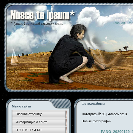
07.08.2026 
Приветствую
Главная
|
Рег
Фотоальбомы
Меню сайта
Главная страница
Фотографий:
95
| Альбомов:
3
Новые фотографии
Информация о сайте
Н О В И Ч К А М !
PANO_20200129_