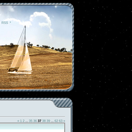
|
RSS
|
*
«
1
2
...
35
36
37
38
39
...
62
63
»