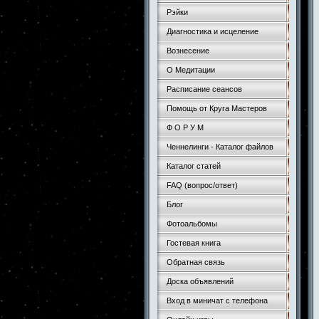
Рэйки
Диагностика и исцеление
Вознесение
О Медитации
Расписание сеансов
Помощь от Круга Мастеров
Ф О Р У М
Ченнелинги - Каталог файлов
Каталог статей
FAQ (вопрос/ответ)
Блог
Фотоальбомы
Гостевая книга
Обратная связь
Доска объявлений
Вход в миничат с телефона