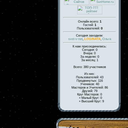
Онлайн всего:
1
Гостей:
1
Пользователей:
0
Сегодня заходили:
svet-v-net
,
LOGINATA
,
Ольга
К нам присоединились:
Сегодня: 0
Вчера: 0
За неделю: 0
За месяц: 1
Всего: 380 участников
Из них:
Пользователей: 43
Продвинутых: 116
Учеников: 40
Мастеров и Учителей: 86
Друзей: 79
Круг Мастеров: 0
+ Малый Круг: 0
+ Высший Круг: 9