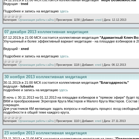
Ведущая -
tned
Подробнее и запись на медитацию
здесь
Категория:
Организация работы сайта
|
Просмотров:
1158
|
Добавил:
xned
|
Дата:
12.12.2013
07 декабря 2013 коллективная медитация
07.12.2013г.в 21:00 МСК состоится коллективная медитация
"Адамантный Ключ Во
Улучшенный и более эффективный вариант медитации - на площадке вэбинаров в 20
Ведущий -
xned
Подробнее и запись на медитацию
здесь.
Категория:
Организация работы сайта
|
Просмотров:
1116
|
Добавил:
xned
|
Дата:
06.12.2013
30 ноября 2013 коллективная медитация
30.11.2013г.в 21:00 МСК состоится коллективная медитация
"Благодарность"
ведущая -
lubasha
подробнее и запись на медитацию
здесь
В ночь с 30.11.2013 на 01.12.2013 на площадке вэбинаров в "прямом эфире" будет
ВКМ и преобразование Эгрегоров Круга Мастеров и Малого Круга Мастеров. Состав 
сокращен.
Для участников КМ желающих задать вопросы и наблюдать процесс
вход свободный.
подробности в общей теме каждого круга.
Категория:
Организация работы сайта
|
Просмотров:
1110
|
Добавил:
xned
|
Дата:
27.11.2013
23 ноября 2013 коллективная медитация
23.11.2013 г в 21:00 МСК состоится коллективная медитация на тему: "
Предназначе