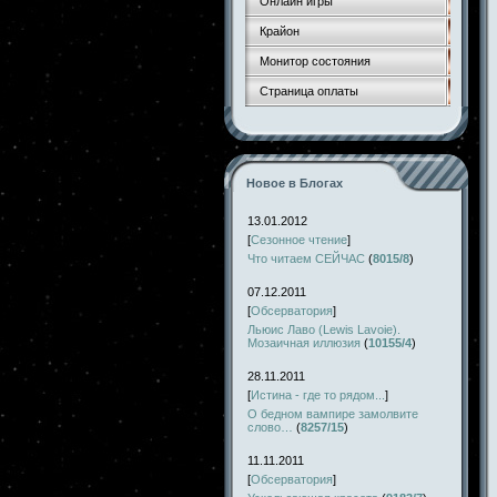
Онлайн игры
Крайон
Монитор состояния
Страница оплаты
Новое в Блогах
13.01.2012
[
Сезонное чтение
]
Что читаем СЕЙЧАС
(
8015/8
)
07.12.2011
[
Обсерватория
]
Льюис Лаво (Lewis Lavoie).
Мозаичная иллюзия
(
10155/4
)
28.11.2011
[
Истина - где то рядом...
]
О бедном вампире замолвите
слово…
(
8257/15
)
11.11.2011
[
Обсерватория
]