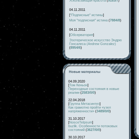
Ускользающая красота
(
9183/7
)
04.11.2011
[
"Подписные" истины
]
Моя "подписная" истина
(
7884/8
)
04.11.2011
[
Обсерватория
]
Эзотерическое искусство Эндрю
Гонсалеса (Andrew Gonzalez)
(
8954/6
)
Новые материалы
04.09.2020
[
Том Кеньон
]
Переходные состояния в новые
реалии
(
2583/0/0
)
22.04.2018
[
Группа Метасинтез
]
Как грамотно пройти «узел
напряженности»
(
3489/0/0
)
31.10.2017
[
NosceTeIpsum
]
buzlik. Особенности потоковых
состояний
(
3627/0/0
)
30.10.2017