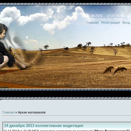
08.08.2026 16:06 МСК/СПБ
Приветствую Вас
Гость
Главная
|
Регистрация
|
Вход
Главная
»
Архив материалов
14 декабря 2013 коллективная медитация
14.12.2013г.в 21:00 МСК состоится коллективная медитация
"Море Возможностей"