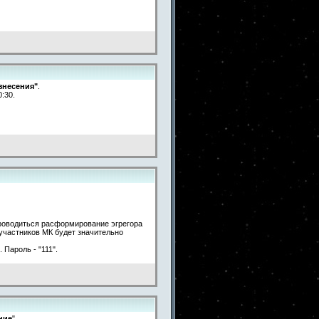
знесения"
.
:30.
 проводиться расформирование эгрегора
участников МК будет значительно
 Пароль - "111".
ние
"