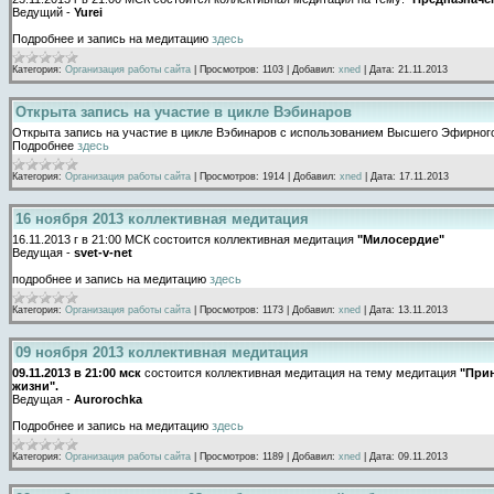
Ведущий -
Yurei
Подробнее и запись на медитацию
здесь
Категория:
Организация работы сайта
|
Просмотров:
1103
|
Добавил:
xned
|
Дата:
21.11.2013
Открыта запись на участие в цикле Вэбинаров
Открыта запись
на участие в цикле Вэбинаров с использованием Высшего Эфирного Э
Подробнее
здесь
Категория:
Организация работы сайта
|
Просмотров:
1914
|
Добавил:
xned
|
Дата:
17.11.2013
16 ноября 2013 коллективная медитация
16.11.2013 г в 21:00 МСК состоится коллективная медитация
"Милосердие"
Ведущая -
svet-v-net
подробнее и запись на медитацию
здесь
Категория:
Организация работы сайта
|
Просмотров:
1173
|
Добавил:
xned
|
Дата:
13.11.2013
09 ноября 2013 коллективная медитация
09.11.2013 в 21:00 мск
состоится коллективная медитация на тему медитация
"Прин
жизни".
Ведущая -
Aurorochka
Подробнее и запись на медитацию
здесь
Категория:
Организация работы сайта
|
Просмотров:
1189
|
Добавил:
xned
|
Дата:
09.11.2013