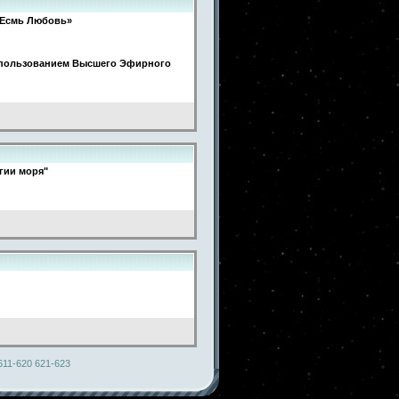
Я Есмь Любовь»
спользованием Высшего Эфирного
гии моря"
611-620
621-623