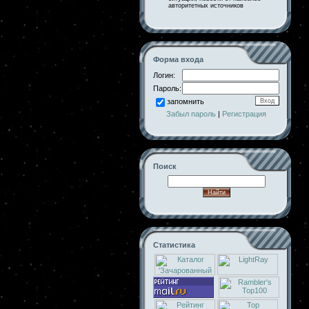
авторитетных источников
Форма входа
Логин:
Пароль:
запомнить
Забыл пароль
|
Регистрация
Поиск
Статистика