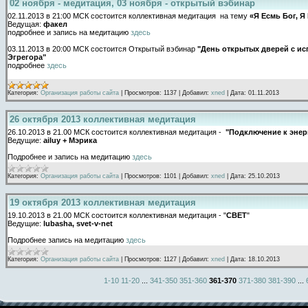
02 ноября - медитация, 03 ноября - открытый вэбинар
02.11.2013 в 21:00 МСК состоится коллективная медитация на тему
«Я Есмь Бог, 
Ведущая:
факел
подробнее и запись на медитацию
здесь
03.11.2013 в 20:00 МСК состоится Открытый вэбинар
"
День открытых дверей с и
Эгрегора
"
подробнее
здесь
Категория:
Организация работы сайта
|
Просмотров:
1137
|
Добавил:
xned
|
Дата:
01.11.2013
26 октября 2013 коллективная медитация
26.10.2013 в 21.00 МСК состоится коллективная медитация -
"Подключение к энер
Ведущие:
ailuy + Мэрика
Подробнее и запись на медитацию
здесь
Категория:
Организация работы сайта
|
Просмотров:
1101
|
Добавил:
xned
|
Дата:
25.10.2013
19 октября 2013 коллективная медитация
19.10.2013 в 21.00 МСК состоится коллективная медитация - "
СВЕТ
"
Ведущие:
lubasha, svet-v-net
Подробнее запись на медитацию
здесь
Категория:
Организация работы сайта
|
Просмотров:
1127
|
Добавил:
xned
|
Дата:
18.10.2013
1-10
11-20
...
341-350
351-360
361-370
371-380
381-390
...