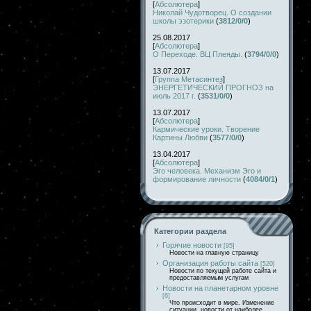
[
Абсолютера
]
Николай Чудотворец. О создании
школы эзотерики
(
3812/0/0
)
25.08.2017
[
Абсолютера
]
О Переходе. ВЦ Плеяды.
(
3794/0/0
)
13.07.2017
[
Группа Метасинтез
]
ЭНЕРГЕТИЧЕСКИЙ ПРОГНОЗ на
июль 2017 г.
(
3531/0/0
)
13.07.2017
[
Абсолютера
]
Кармические уроки. Творение
Картины Любви
(
3577/0/0
)
13.04.2017
[
Абсолютера
]
Эго человека. Механизм Эго и
формирование личности
(
4084/0/1
)
Категории раздела
Горячие новости
[95]
Новости на главную страницу
Организация работы сайта
[520]
Новости по текущей работе сайта и
предоставляемым услугам
Новости на планетарном уровне
[6]
Что происходит в мире. Изменение
ситуации, новости от наиболее