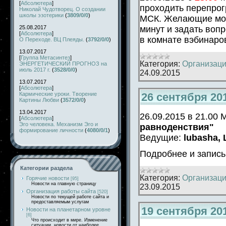
[
Абсолютера
]
проходить перепрог
Николай Чудотворец. О создании
школы эзотерики
(
3809/0/0
)
МСК. Желающие могу
25.08.2017
минут и задать воп
[
Абсолютера
]
в комнате вэбинаро
О Переходе. ВЦ Плеяды.
(
3792/0/0
)
13.07.2017
[
Группа Метасинтез
]
Категория:
Организаци
ЭНЕРГЕТИЧЕСКИЙ ПРОГНОЗ на
июль 2017 г.
(
3528/0/0
)
24.09.2015
13.07.2017
[
Абсолютера
]
26 сентября 20
Кармические уроки. Творение
Картины Любви
(
3572/0/0
)
13.04.2017
26.09.2015 в 21.00
[
Абсолютера
]
Эго человека. Механизм Эго и
равноденствия"
формирование личности
(
4080/0/1
)
Ведущие:
lubasha,
Подробнее и запис
Категории раздела
Категория:
Организаци
Горячие новости
[95]
Новости на главную страницу
23.09.2015
Организация работы сайта
[520]
Новости по текущей работе сайта и
предоставляемым услугам
19 сентября 20
Новости на планетарном уровне
[6]
Что происходит в мире. Изменение
ситуации, новости от наиболее