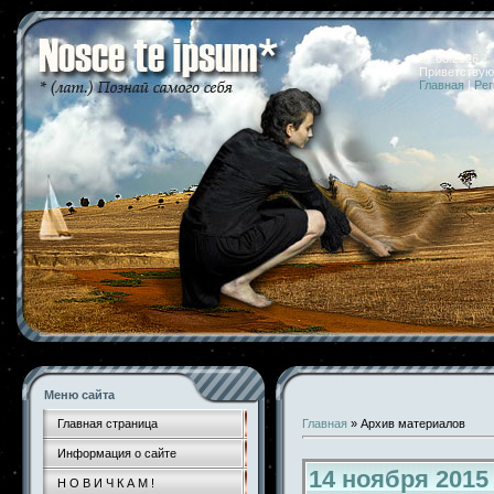
07.08.2026 
Приветствую
Главная
|
Рег
Меню сайта
Главная страница
Главная
»
Архив материалов
Информация о сайте
14 ноября 2015
Н О В И Ч К А М !