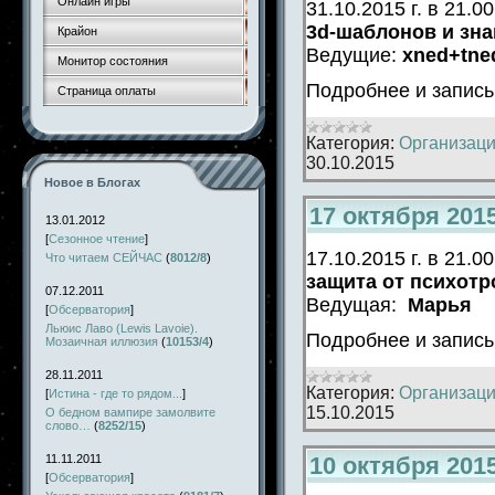
Онлайн игры
31.10.2015 г. в 21
3d-шаблонов и зна
Крайон
Ведущие:
xned+tne
Монитор состояния
Подробнее и запис
Страница оплаты
Категория:
Организаци
30.10.2015
Новое в Блогах
17 октября 201
13.01.2012
[
Сезонное чтение
]
17.10.2015 г. в 21
Что читаем СЕЙЧАС
(
8012/8
)
защита от психотр
07.12.2011
Ведущая:
Марья
[
Обсерватория
]
Льюис Лаво (Lewis Lavoie).
Подробнее и запис
Мозаичная иллюзия
(
10153/4
)
28.11.2011
Категория:
Организаци
[
Истина - где то рядом...
]
15.10.2015
О бедном вампире замолвите
слово…
(
8252/15
)
10 октября 201
11.11.2011
[
Обсерватория
]