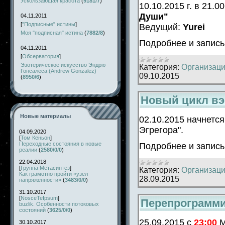
Ускользающая красота
(
9181/7
)
10.10.2015 г. в 21
Души"
04.11.2011
[
"Подписные" истины
]
Ведущий:
Yurei
Моя "подписная" истина
(
7882/8
)
Подробнее и запис
04.11.2011
[
Обсерватория
]
Эзотерическое искусство Эндрю
Категория:
Организаци
Гонсалеса (Andrew Gonzalez)
09.10.2015
(
8950/6
)
Новый цикл в
Новые материалы
02.10.2015 начнетс
Эгрегора".
04.09.2020
[
Том Кеньон
]
Переходные состояния в новые
Подробнее и запись
реалии
(
2580/0/0
)
22.04.2018
[
Группа Метасинтез
]
Категория:
Организаци
Как грамотно пройти «узел
28.09.2015
напряженности»
(
3483/0/0
)
31.10.2017
[
NosceTeIpsum
]
Перепрограмми
buzlik. Особенности потоковых
состояний
(
3625/0/0
)
25.09.2015 с
23:00
М
30.10.2017