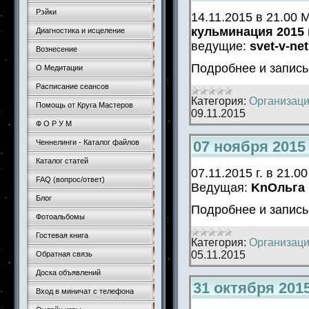
Рэйки
14.11.2015 в 21.00
кульминация 2015 
Диагностика и исцеление
ведущие:
svet-v-net
Вознесение
Подробнее и запис
О Медитации
Расписание сеансов
Категория:
Организаци
Помощь от Круга Мастеров
09.11.2015
Ф О Р У М
07 ноября 2015
Ченнелинги - Каталог файлов
Каталог статей
07.11.2015 г. в 21.
FAQ (вопрос/ответ)
Ведущая:
KnОльга
Блог
Подробнее и запис
Фотоальбомы
Гостевая книга
Категория:
Организаци
05.11.2015
Обратная связь
Доска объявлений
31 октября 201
Вход в миничат с телефона