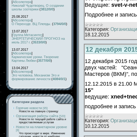
[
Абсолютера
]
Ведущие:
svet-v-ne
Николай Чудотворец. О создании
школы эзотерики
(
3812/0/0
)
Подробнее и запис
25.08.2017
[
Абсолютера
]
О Переходе. ВЦ Плеяды.
(
3794/0/0
)
Категория:
Организаци
13.07.2017
18.12.2015
[
Группа Метасинтез
]
ЭНЕРГЕТИЧЕСКИЙ ПРОГНОЗ на
июль 2017 г.
(
3533/0/0
)
12 декабря 201
13.07.2017
[
Абсолютера
]
Кармические уроки. Творение
12 декабря 2015 год
Картины Любви
(
3577/0/0
)
двух частей: "Сеа
13.04.2017
[
Абсолютера
]
Мастеров (ВКМ)",
по
Эго человека. Механизм Эго и
формирование личности
(
4084/0/1
)
12.12.2015 в 21.00
15"
ведущие:
xned+tne
Категории раздела
подробнее и запис
Горячие новости
[95]
Новости на главную страницу
Организация работы сайта
[520]
Новости по текущей работе сайта и
Категория:
Организаци
предоставляемым услугам
10.12.2015
Новости на планетарном уровне
[6]
Что происходит в мире. Изменение
ситуации, новости от наиболее