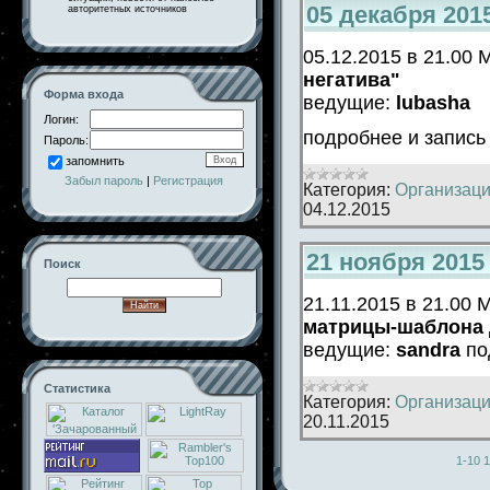
05 декабря 201
авторитетных источников
05.12.2015 в 21.00
негатива"
Форма входа
ведущие:
lubasha
Логин:
подробнее и запис
Пароль:
запомнить
Забыл пароль
|
Регистрация
Категория:
Организаци
04.12.2015
21 ноября 2015
Поиск
21.11.2015 в 21.00
матрицы-шаблона
ведущие:
sandra
по
Статистика
Категория:
Организаци
20.11.2015
1-10
1