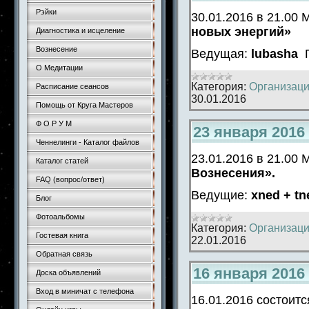
Рэйки
30.01.2016 в 21.00
новых энергий»
Диагностика и исцеление
Вознесение
Ведущая:
lubasha
О Медитации
Категория:
Организаци
Расписание сеансов
30.01.2016
Помощь от Круга Мастеров
Ф О Р У М
23 января 2016
Ченнелинги - Каталог файлов
23.01.2016 в 21.00
Каталог статей
Вознесения».
FAQ (вопрос/ответ)
Ведущие:
xned + tn
Блог
Фотоальбомы
Категория:
Организаци
Гостевая книга
22.01.2016
Обратная связь
16 января 2016
Доска объявлений
Вход в миничат с телефона
16.01.2016 состоит