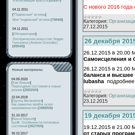
Ускользающая красота
(
9183/7
)
С нового 2016 года
04.11.2011
[
"Подписные" истины
]
Моя "подписная" истина
(
7884/8
)
Категория:
Организаци
27.12.2015
04.11.2011
[
Обсерватория
]
Эзотерическое искусство Эндрю
26 декабря 201
Гонсалеса (Andrew Gonzalez)
(
8954/6
)
26.12.2015 в 20.00
Самоисцеления и 
26.12.2015 в 21.00
Новые материалы
баланса и высшее
04.09.2020
lubasha
подробнее
[
Том Кеньон
]
Переходные состояния в новые
реалии
(
2583/0/0
)
Категория:
Организаци
22.04.2018
23.12.2015
[
Группа Метасинтез
]
Как грамотно пройти «узел
напряженности»
(
3489/0/0
)
19 декабря 201
31.10.2017
[
NosceTeIpsum
]
buzlik. Особенности потоковых
состояний
(
3627/0/0
)
19.12.2015 в 21.00
от старых програ
30.10.2017