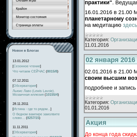
Онлайн игры
практики"
. Ведуща
Крайон
16.01.2016 в 21.00
Монитор состояния
планетарному соз
на медитацию
здес
Страница оплаты
Категория:
Организаци
11.01.2016
Новое в Блогах
02 января 201
13.01.2012
[
Сезонное чтение
]
02.01.2016 в 21.00
Что читаем СЕЙЧАС
(
8015/8
)
своим высшим во
07.12.2011
[
Обсерватория
]
подробнее и запис
Льюис Лаво (Lewis Lavoie).
Мозаичная иллюзия
(
10155/4
)
Категория:
Организаци
28.11.2011
01.01.2016
[
Истина - где то рядом...
]
О бедном вампире замолвите
слово…
(
8257/15
)
Акция
11.11.2011
[
Обсерватория
]
До конца года скидк