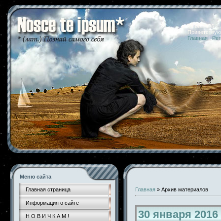
09.08.2026 
Приветствую
Главная
|
Рег
Меню сайта
Главная страница
Главная
»
Архив материалов
Информация о сайте
30 января 2016
Н О В И Ч К А М !