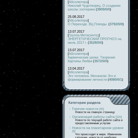
[
Абсолютера
]
Николай Чудотворец. О создании
школы эзотерики
(
3809/0/0
)
25.08.2017
[
Абсолютера
]
О Переходе. ВЦ Плеяды.
(
3792/0/0
)
13.07.2017
[
Группа Метасинтез
]
ЭНЕРГЕТИЧЕСКИЙ ПРОГНОЗ на
июль 2017 г.
(
3528/0/0
)
13.07.2017
[
Абсолютера
]
Кармические уроки. Творение
Картины Любви
(
3572/0/0
)
13.04.2017
[
Абсолютера
]
Эго человека. Механизм Эго и
формирование личности
(
4080/0/1
)
Категории раздела
Горячие новости
[95]
Новости на главную страницу
Организация работы сайта
[520]
Новости по текущей работе сайта и
предоставляемым услугам
Новости на планетарном уровне
[6]
Что происходит в мире. Изменение
ситуации, новости от наиболее