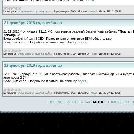
Категория:
Организация работы сайта
|
Просмотров:
675
|
Добавил:
xned
|
Дата:
18.01.2019
21 декабря 2018 года вэбинар
21.12.2018 (пятница) в 21:12 МСК состоится разовый бесплатный вэбинар
"Портал 
Закону-12"
.
Вход свободный для ВСЕХ! Присутствие участников ВКМ обязательно!
Ведущий:
xned
. Подробнее и запись на вэбинар
здесь
.
Категория:
Организация работы сайта
|
Просмотров:
709
|
Добавил:
xned
|
Дата:
18.12.2018
12 декабря 2018 года вэбинар
12.12.2018 (среда) в 21:12 МСК состоится разовый бесплатный вэбинар. Она будет 
эгрегором ВКМ.
Ведущий:
xned
.
Подробнее и запись на вэбинар
здесь
.
Категория:
Организация работы сайта
|
Просмотров:
693
|
Добавил:
xned
|
Дата:
09.12.2018
1-10
11-20
...
121-130
131-140
141-150
151-160
161-170
...