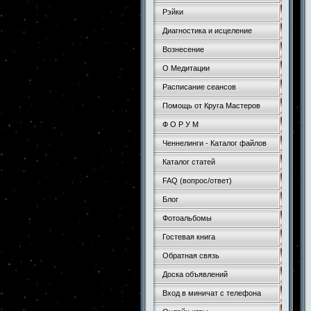
Рэйки
Диагностика и исцеление
Вознесение
О Медитации
Расписание сеансов
Помощь от Круга Мастеров
Ф О Р У М
Ченнелинги - Каталог файлов
Каталог статей
FAQ (вопрос/ответ)
Блог
Фотоальбомы
Гостевая книга
Обратная связь
Доска объявлений
Вход в миничат с телефона