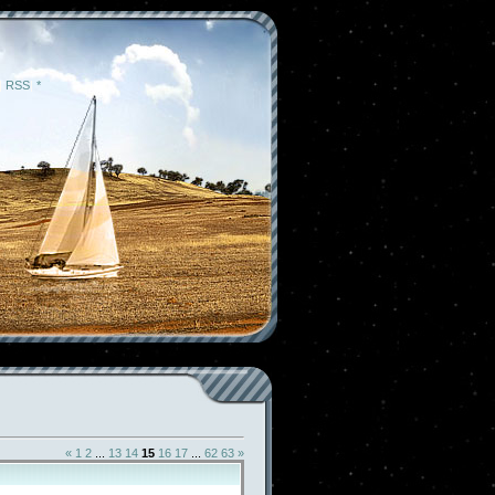
|
RSS
|
*
«
1
2
...
13
14
15
16
17
...
62
63
»