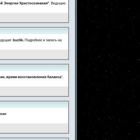
ой Энергии Христосознания"
. Ведущие:
едущая:
buzlik.
Подробнее и запись на
ие, время восстановления баланса
".
уса»