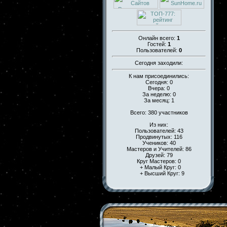
Онлайн всего:
1
Гостей:
1
Пользователей:
0
Сегодня заходили:
К нам присоединились:
Сегодня: 0
Вчера: 0
За неделю: 0
За месяц: 1
Всего: 380 участников
Из них:
Пользователей: 43
Продвинутых: 116
Учеников: 40
Мастеров и Учителей: 86
Друзей: 79
Круг Мастеров: 0
+ Малый Круг: 0
+ Высший Круг: 9