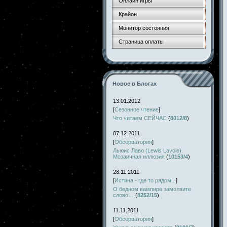
Онлайн игры
Крайон
Монитор состояния
Страница оплаты
Новое в Блогах
13.01.2012
[
Сезонное чтение
]
Что читаем СЕЙЧАС
(
8012/8
)
07.12.2011
[
Обсерватория
]
Льюис Лаво (Lewis Lavoie).
Мозаичная иллюзия
(
10153/4
)
28.11.2011
[
Истина - где то рядом...
]
О бедном вампире замолвите
слово…
(
8252/15
)
11.11.2011
[
Обсерватория
]