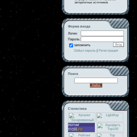
авторитетных источников
Форма входа
Логин:
Пароль:
запомнить
Забыл пароль
|
Регистрация
Поиск
Статистика