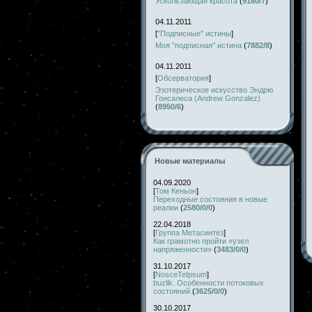
Ускользающая красота
(
9180/7
)
04.11.2011
[
"Подписные" истины
]
Моя "подписная" истина
(
7882/8
)
04.11.2011
[
Обсерватория
]
Эзотерическое искусство Эндрю
Гонсалеса (Andrew Gonzalez)
(
8950/6
)
Новые материалы
04.09.2020
[
Том Кеньон
]
Переходные состояния в новые
реалии
(
2580/0/0
)
22.04.2018
[
Группа Метасинтез
]
Как грамотно пройти «узел
напряженности»
(
3483/0/0
)
31.10.2017
[
NosceTeIpsum
]
buzlik. Особенности потоковых
состояний
(
3625/0/0
)
30.10.2017