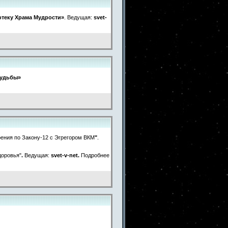
отеку Храма Мудрости»
. Ведущая:
svet-
Судьбы»
ения по Закону-12 с Эгрегором ВКМ
"
.
доровья"
.
Ведущая:
svet-v-net
.
Подробнее