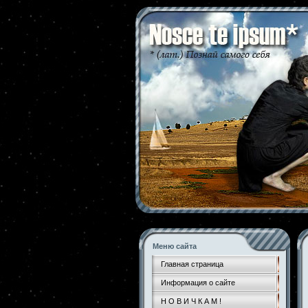
Меню сайта
Главная страница
Информация о сайте
Н О В И Ч К А М !