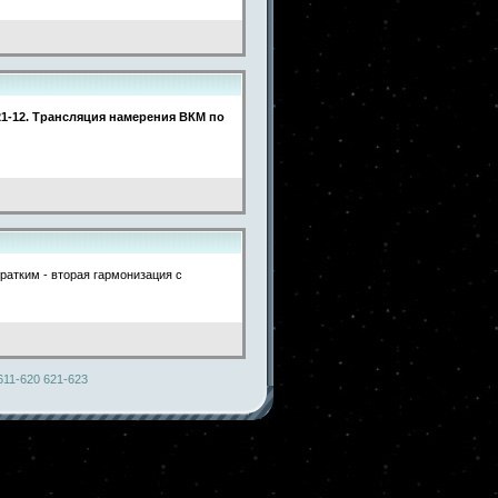
21-12. Трансляция намерения ВКМ по
кратким - вторая гармонизация с
611-620
621-623