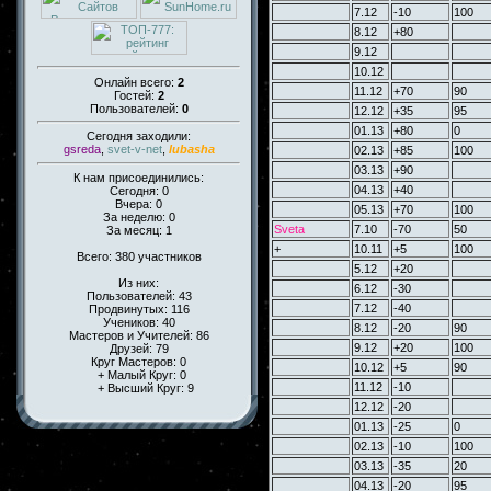
7.12
-10
100
8.12
+80
9.12
10.12
Онлайн всего:
2
11.12
+70
90
Гостей:
2
Пользователей:
0
12.12
+35
95
01.13
+80
0
Сегодня заходили:
gsreda
,
svet-v-net
,
lubasha
02.13
+85
100
03.13
+90
К нам присоединились:
04.13
+40
Сегодня: 0
Вчера: 0
05.13
+70
100
За неделю: 0
Sveta
7.10
-70
50
За месяц: 1
+
10.11
+5
100
Всего: 380 участников
5.12
+20
Из них:
6.12
-30
Пользователей: 43
7.12
-40
Продвинутых: 116
Учеников: 40
8.12
-20
90
Мастеров и Учителей: 86
9.12
+20
100
Друзей: 79
Круг Мастеров: 0
10.12
+5
90
+ Малый Круг: 0
11.12
-10
+ Высший Круг: 9
12.12
-20
01.13
-25
0
02.13
-10
100
03.13
-35
20
04.13
-20
95