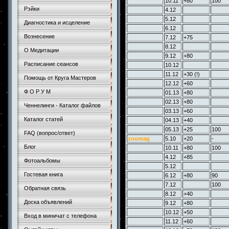
10.11
+80
100
Рэйки
4.12
5.12
Диагностика и исцеление
6.12
Вознесение
7.12
+75
8.12
О Медитации
9.12
+80
Расписание сеансов
10.12
11.12
+30 (!)
Помощь от Круга Мастеров
12.12
+60
Ф О Р У М
01.13
+80
02.13
+80
Ченнелинги - Каталог файлов
03.13
+60
Каталог статей
04.13
+40
05.13
+25
100
FAQ (вопрос/ответ)
zoomag
5.10
+20
-
Блог
10.11
+80
100
4.12
+85
Фотоальбомы
5.12
Гостевая книга
6.12
+80
90
7.12
100
Обратная связь
8.12
+40
Доска объявлений
9.12
+80
10.12
+50
Вход в миничат с телефона
11.12
+60