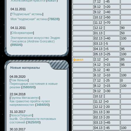
Ускользающая красота
(
9181/7
)
7.12
-45
8.12
+20
04.11.2011
9.12
+40
[
"Подписные" истины
]
10.12
+50
Моя "подписная" истина
(
7882/8
)
11.12
+70
04.11.2011
12.12
90
[
Обсерватория
]
01.13
50
Эзотерическое искусство Эндрю
02.13
+40
100
Гонсалеса (Andrew Gonzalez)
03.13
-5
(
8950/6
)
04.13
+5
95
05.13
+25
100
факел
2.12
+0
85
4.12
+15
95
Новые материалы
5.12
-40
6.12
+10
100
04.09.2020
[
Том Кеньон
]
7.12
-25
0
Переходные состояния в новые
8.12
+15
100
реалии
(
2580/0/0
)
9.12
+30
22.04.2018
10.12
[
Группа Метасинтез
]
Как грамотно пройти «узел
11.12
+0
напряженности»
(
3484/0/0
)
12.12
-20
31.10.2017
01.13
-30
[
NosceTeIpsum
]
02.13
-20
buzlik. Особенности потоковых
состояний
(
3625/0/0
)
03.13
+45
04.13
-45
100
30.10.2017