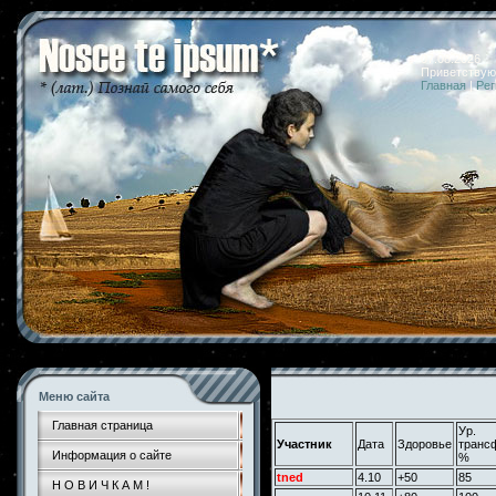
07.08.2026 
Приветствую
Главная
|
Рег
Меню сайта
Главная страница
Ур.
Участник
Дата
Здоровье
транс
Информация о сайте
%
tned
4.10
+50
85
Н О В И Ч К А М !