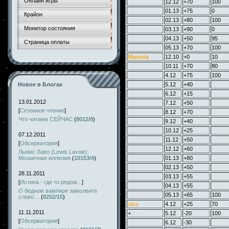
Онлайн игры
12.12
+70
100
01.13
+75
0
Крайон
02.13
+80
100
Монитор состояния
03.13
+90
0
04.13
+50
95
Страница оплаты
05.13
+70
100
Marusia
12.10
+0
10
10.11
+70
80
4.12
+75
100
Новое в Блогах
5.12
+40
6.12
+15
13.01.2012
7.12
+50
[
Сезонное чтение
]
8.12
+70
Что читаем СЕЙЧАС
(
8012/8
)
9.12
+40
10.12
+25
07.12.2011
11.12
+50
[
Обсерватория
]
12.12
+60
Льюис Лаво (Lewis Lavoie).
Мозаичная иллюзия
(
10153/4
)
01.13
+80
02.13
+50
28.11.2011
03.13
+55
[
Истина - где то рядом...
]
04.13
+55
О бедном вампире замолвите
05.13
+65
100
слово…
(
8252/15
)
ailuy
4.12
+25
70
11.11.2011
+
5.12
-20
100
[
Обсерватория
]
6.12
-30