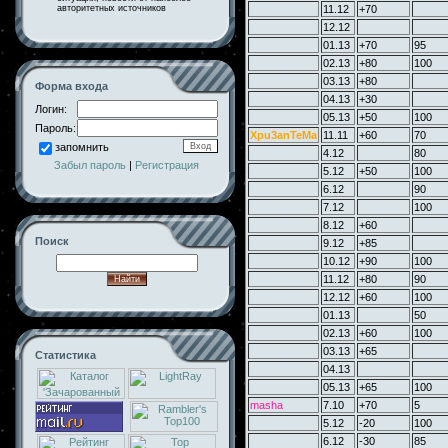
авторитетных источников
11.12
+70
12.12
01.13
+70
95
02.13
+80
100
03.13
+80
Форма входа
04.13
+30
Логин:
05.13
+50
100
Пароль:
Xpu3anTeMa
11.11
+60
70
запомнить
4.12
80
Забыл пароль
|
Регистрация
5.12
+50
100
6.12
90
7.12
100
8.12
+60
Поиск
9.12
+85
10.12
+90
100
11.12
+80
90
12.12
+60
100
01.13
50
02.13
+60
100
03.13
+65
Статистика
04.13
05.13
+65
100
masha
7.10
+70
5
5.12
-20
100
6.12
-30
85