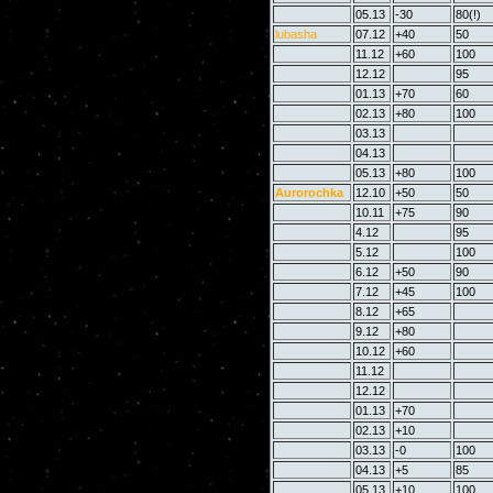
05.13
-30
80(!)
lubasha
07.12
+40
50
11.12
+60
100
12.12
95
01.13
+70
60
02.13
+80
100
03.13
04.13
05.13
+80
100
Aurorochka
12.10
+50
50
10.11
+75
90
4.12
95
5.12
100
6.12
+50
90
7.12
+45
100
8.12
+65
9.12
+80
10.12
+60
11.12
12.12
01.13
+70
02.13
+10
03.13
-0
100
04.13
+5
85
05.13
+10
100