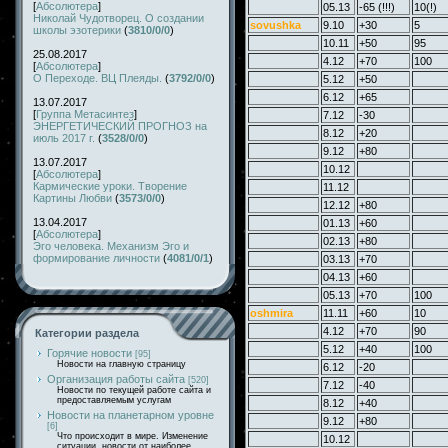
[
Абсолютера
]
05.13
-65 (!!!)
10(!)
Николай Чудотворец. О создании
sovushka
9.10
+30
5
школы эзотерики
(
3810/0/0
)
10.11
+50
95
25.08.2017
4.12
+70
100
[
Абсолютера
]
О Переходе. ВЦ Плеяды.
(
3792/0/0
)
5.12
+50
6.12
+65
13.07.2017
[
Группа Метасинтез
]
7.12
-30
ЭНЕРГЕТИЧЕСКИЙ ПРОГНОЗ на
8.12
+20
июль 2017 г.
(
3528/0/0
)
9.12
+80
13.07.2017
10.12
[
Абсолютера
]
Кармические уроки. Творение
11.12
Картины Любви
(
3573/0/0
)
12.12
+80
13.04.2017
01.13
+60
[
Абсолютера
]
02.13
+80
Эго человека. Механизм Эго и
формирование личности
(
4081/0/1
)
03.13
+70
04.13
+60
05.13
+70
100
oshmira
11.11
+60
10
4.12
+70
90
Категории раздела
5.12
+40
100
Горячие новости
[95]
Новости на главную страницу
6.12
-20
Организация работы сайта
[520]
7.12
-40
Новости по текущей работе сайта и
предоставляемым услугам
8.12
+40
Новости на планетарном уровне
9.12
+80
[6]
Что происходит в мире. Изменение
10.12
ситуации, новости от наиболее