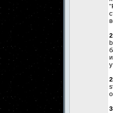
"
с
в
2
b
б
и
у
2
s
о
3