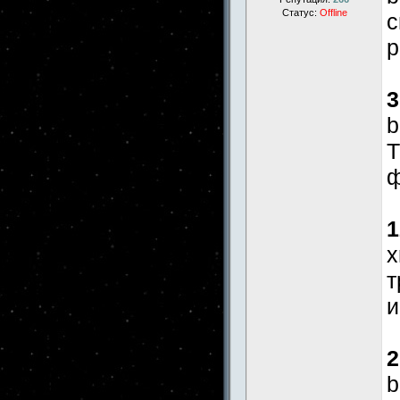
Статус:
Offline
с
р
3
b
Т
ф
1
x
т
и
2
b