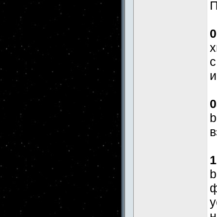
П
0
x
с
и
0
b
в
1
b
ф
у
н