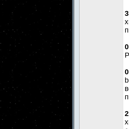
3
x
п
0
Р
0
b
в
п
2
x