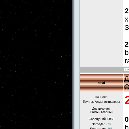
2
x
З
2
b
г
Д
xned
С
Канцлер
Группа: Администраторы
Достижения:
Самый главный
0
Сообщений:
5859
Награды:
180
b
Репутация:
266