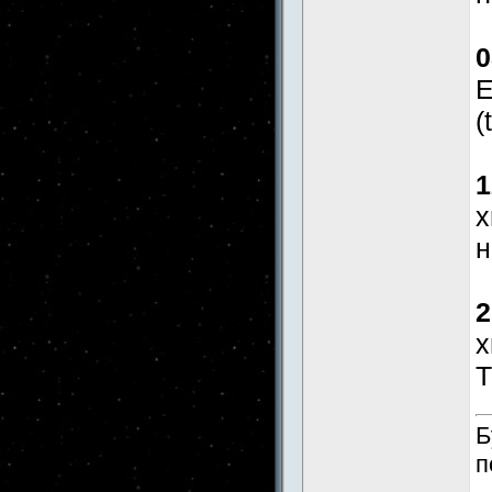
0
E
(
1
x
н
2
x
Т
Б
п