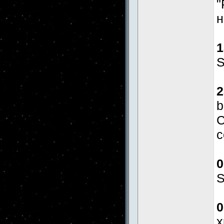
"
н
1
S
2
b
С
с
0
S
0
x