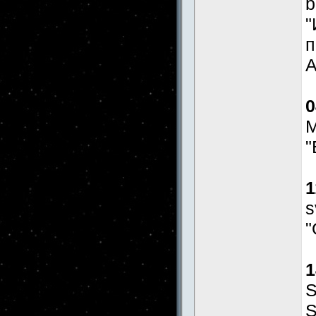
b
"
п
А
0
М
"
1
s
"
1
S
S