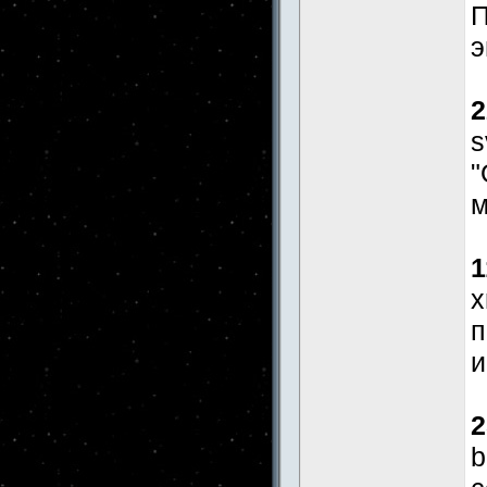
П
э
2
s
"
м
1
x
п
и
2
b