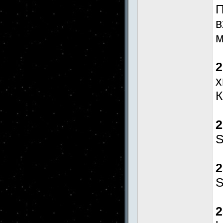
П
в
м
2
x
К
2
S
2
S
2