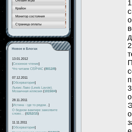
Онлайн игры
1
Крайон
с
Монитор состояния
о
Страница оплаты
в
д
2
Новое в Блогах
т
13.01.2012
П
[
Сезонное чтение
]
Что читаем СЕЙЧАС
(
8012/8
)
с
п
07.12.2011
[
Обсерватория
]
3
Льюис Лаво (Lewis Lavoie).
Мозаичная иллюзия
(
10150/4
)
о
28.11.2011
Э
[
Истина - где то рядом...
]
О бедном вампире замолвите
о
слово…
(
8252/15
)
з
11.11.2011
[
Обсерватория
]
е