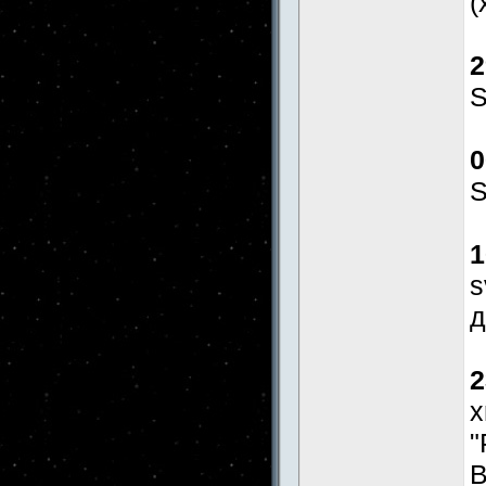
(
2
S
0
S
1
s
д
2
x
"
В