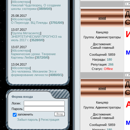
[
Абсолютера
]
Николай Чудотворец. О создании
школы эзотерики
(
3809/0/0
)
Д
25.08.2017
xned
[
Абсолютера
]
С
О Переходе. ВЦ Плеяды.
(
3791/0/0
)
13.07.2017
Канцлер
[
Группа Метасинтез
]
ЭНЕРГЕТИЧЕСКИЙ ПРОГНОЗ на
Группа: Администраторы
июль 2017 г.
(
3528/0/0
)
Достижения:
13.07.2017
Самый главный
м
[
Абсолютера
]
Кармические уроки. Творение
Сообщений:
5859
Картины Любви
(
3572/0/0
)
Награды:
180
13.04.2017
Репутация:
266
[
Абсолютера
]
Статус:
Offline
Эго человека. Механизм Эго и
формирование личности
(
4080/0/1
)
Д
xned
С
Форма входа
Канцлер
Логин:
Группа: Администраторы
Пароль:
Достижения:
запомнить
Самый главный
Забыл пароль
|
Регистрация
м
Сообщений:
5859
Награды:
180