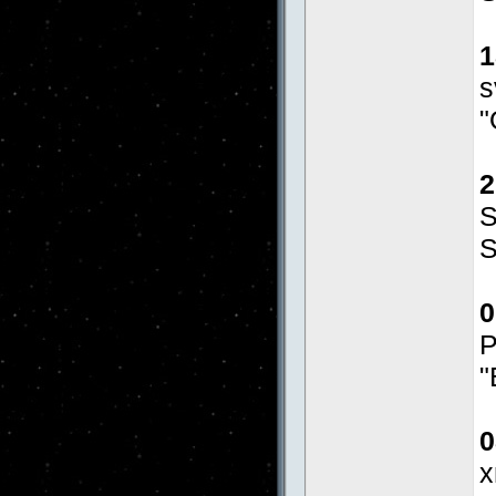
1
s
"
2
S
S
0
Р
"
0
x