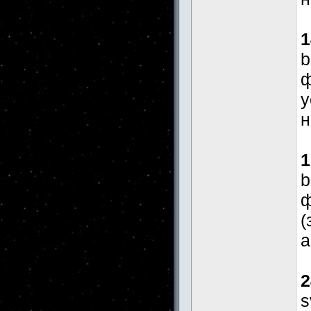
1
b
ф
у
н
1
b
ф
(
а
2
s