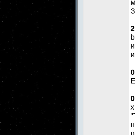
м
З
2
b
и
и
0
E
0
x
"
н
n