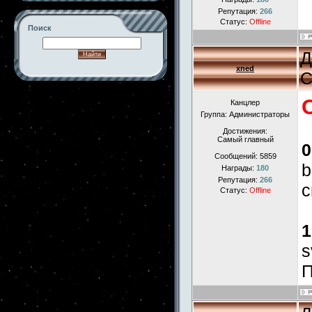
Репутация:
266
Статус:
Offline
Поиск
Д
xned
С
-->
Канцлер
Группа: Администраторы
Достижения:
Самый главный
0
Сообщений:
5859
b
Награды:
180
Репутация:
266
с
Статус:
Offline
1
s
П