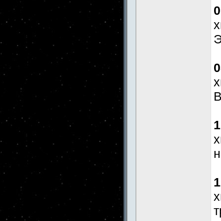
0
x
Э
0
x
1
x
н
1
x
т