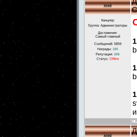
Д
xned
С
Канцлер
Группа: Администраторы
Достижения:
Самый главный
1
Сообщений:
5859
b
Награды:
180
Репутация:
266
Статус:
Offline
1
b
1
s
и
Д
xned