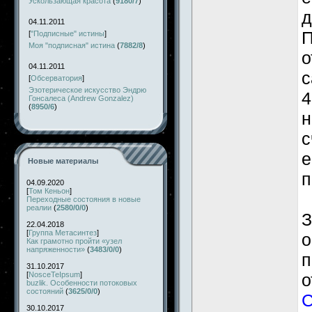
Ускользающая красота
(
9180/7
)
д
04.11.2011
П
[
"Подписные" истины
]
Моя "подписная" истина
(
7882/8
)
о
04.11.2011
с
[
Обсерватория
]
Эзотерическое искусство Эндрю
4
Гонсалеса (Andrew Gonzalez)
(
8950/6
)
н
с
е
Новые материалы
п
04.09.2020
[
Том Кеньон
]
Переходные состояния в новые
реалии
(
2580/0/0
)
22.04.2018
[
Группа Метасинтез
]
о
Как грамотно пройти «узел
напряженности»
(
3483/0/0
)
п
31.10.2017
[
NosceTeIpsum
]
о
buzlik. Особенности потоковых
состояний
(
3625/0/0
)
С
30.10.2017