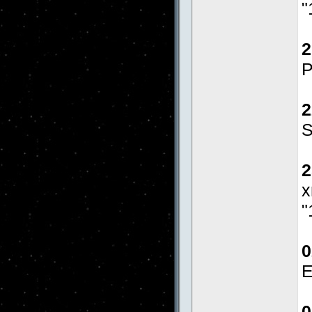
"
2
Р
2
S
2
x
"
0
E
0