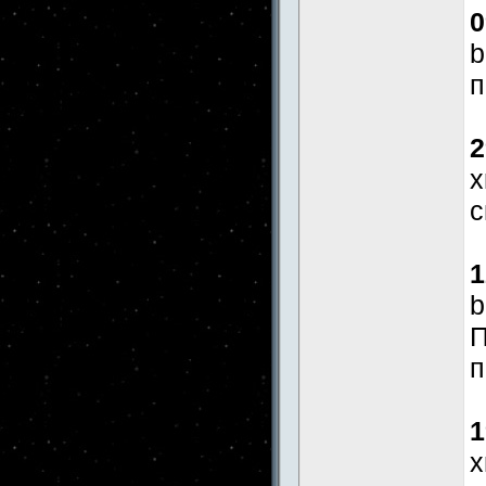
0
b
п
2
x
с
1
b
П
п
1
x