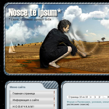
06.08.2026 
Приветствую
Главная
|
Рег
Меню сайта
Главная страница
Страница
10
из
10
«
1
2
…
8
Информация о сайте
Форум
»
Расписание, условия, оплата
расписание сеансов)
Н О В И Ч К А М !