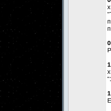
x
"
п
п
0
Р
1
x
"
1
E