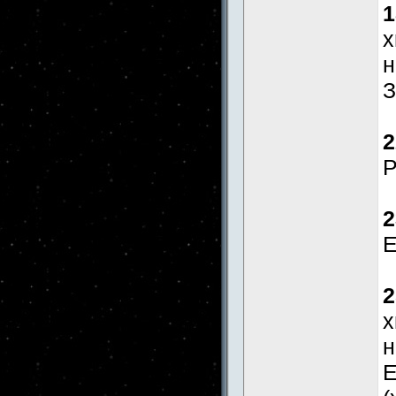
1
x
н
З
2
Р
2
E
2
x
н
E