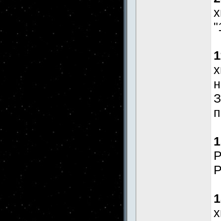
x
"
1
x
н
З
п
1
Р
Р
1
x