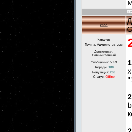
М
Д
xned
С
Канцлер
Группа: Администраторы
Достижения:
Самый главный
1
Сообщений:
5859
Награды:
180
x
Репутация:
266
Статус:
Offline
"
2
b
к
2