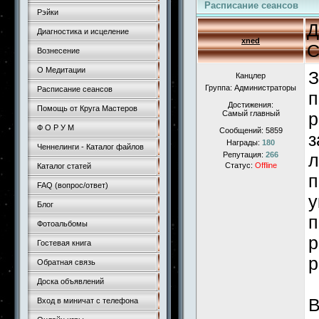
Расписание сеансов
Рэйки
Д
Диагностика и исцеление
xned
С
Вознесение
О Медитации
З
Канцлер
Группа: Администраторы
Расписание сеансов
п
Достижения:
Помощь от Круга Мастеров
Самый главный
р
Ф О Р У М
Сообщений:
5859
з
Награды:
180
Ченнелинги - Каталог файлов
Репутация:
266
л
Статус:
Offline
Каталог статей
п
FAQ (вопрос/ответ)
у
Блог
п
Фотоальбомы
р
Гостевая книга
р
Обратная связь
Доска объявлений
В
Вход в миничат с телефона