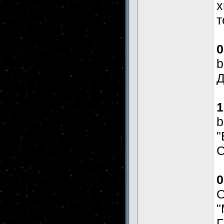
x
т
0
b
Д
1
b
"
С
0
О
"
Г