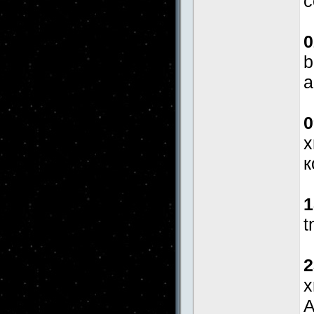
с
0
b
а
0
x
к
1
t
2
x
А