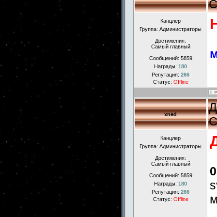
С
Канцлер
Группа: Администраторы
Достижения:
Самый главный
м
Сообщений:
5859
Награды:
180
Репутация:
266
Статус:
Offline
Д
xned
С
Канцлер
Группа: Администраторы
Достижения:
Самый главный
0
Сообщений:
5859
s
Награды:
180
Репутация:
266
м
Статус:
Offline