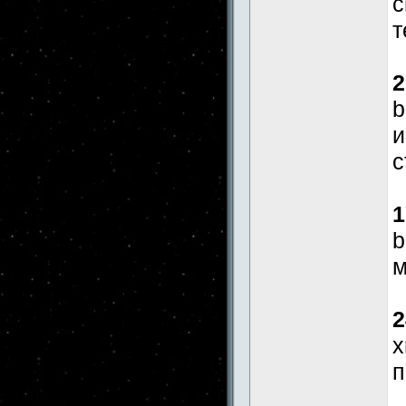
с
т
2
b
и
с
1
b
м
2
x
п