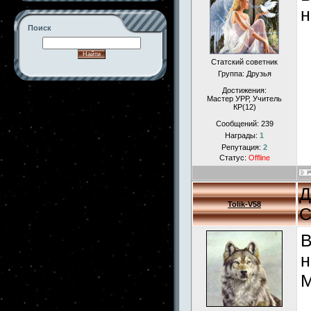
н
Поиск
Статский советник
Группа: Друзья
Достижения:
-->
Мастер УРР, Учитель
КР(12)
Сообщений:
239
Награды:
1
Репутация:
2
Статус:
Offline
Д
Tolik-V58
С
В
н
М