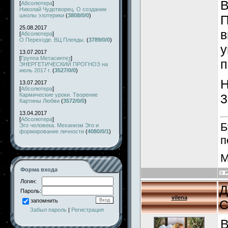
В
[
Абсолютера
]
Николай Чудотворец. О создании
школы эзотерики
(
3808/0/0
)
П
25.08.2017
в
[
Абсолютера
]
О Переходе. ВЦ Плеяды.
(
3789/0/0
)
у
13.07.2017
[
Группа Метасинтез
]
п
ЭНЕРГЕТИЧЕСКИЙ ПРОГНОЗ на
июль 2017 г.
(
3527/0/0
)
Н
13.07.2017
[
Абсолютера
]
Кармические уроки. Творение
3
Картины Любви
(
3572/0/0
)
13.04.2017
[
Абсолютера
]
Б
Эго человека. Механизм Эго и
формирование личности
(
4080/0/1
)
п
М
Форма входа
Логин:
Д
Пароль:
vilena
С
запомнить
Забыл пароль
|
Регистрация
В