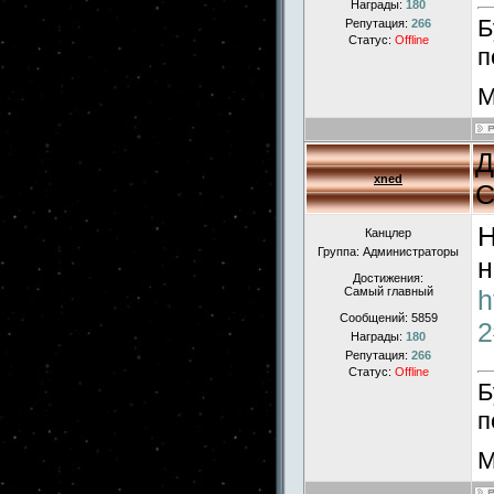
Награды:
180
Б
Репутация:
266
Статус:
Offline
п
М
Д
xned
С
Н
Канцлер
Группа: Администраторы
н
Достижения:
Самый главный
h
Сообщений:
5859
2
Награды:
180
Репутация:
266
Статус:
Offline
Б
п
М