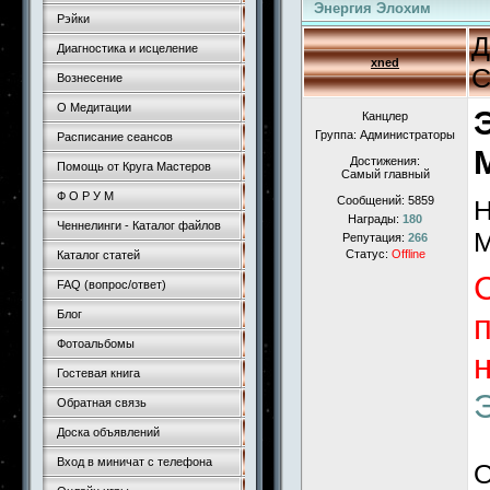
Энергия Элохим
Рэйки
Д
Диагностика и исцеление
xned
С
Вознесение
О Медитации
Канцлер
Группа: Администраторы
Расписание сеансов
Достижения:
Помощь от Круга Мастеров
Самый главный
Ф О Р У М
Сообщений:
5859
Н
Награды:
180
Ченнелинги - Каталог файлов
М
Репутация:
266
Статус:
Offline
Каталог статей
FAQ (вопрос/ответ)
Блог
Фотоальбомы
Гостевая книга
Обратная связь
Доска объявлений
Вход в миничат с телефона
О