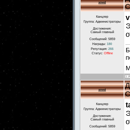
xned
С
v
Канцлер
Группа: Администраторы
Э
Достижения:
Самый главный
о
Сообщений:
5859
Награды:
180
Б
Репутация:
266
Статус:
Offline
п
М
Д
xned
С
t
Канцлер
Группа: Администраторы
Э
Достижения:
Самый главный
о
Сообщений:
5859