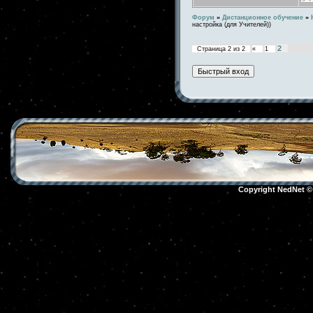
Форум
»
Дистанционное обучение
»
настройка (для Учителей))
2
Страница
2
из
2
«
1
Copyright NedNet 