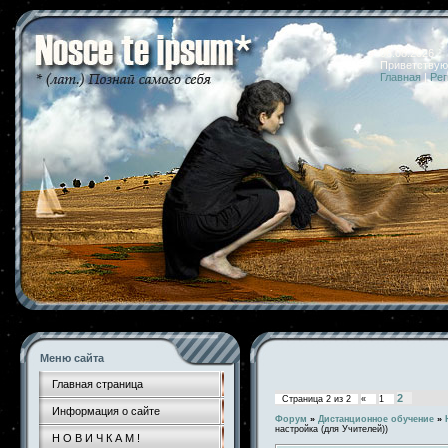
06.08.2026 
Приветствую
Главная
|
Рег
Меню сайта
Главная страница
2
Страница
2
из
2
«
1
Информация о сайте
Форум
»
Дистанционное обучение
»
настройка (для Учителей))
Н О В И Ч К А М !