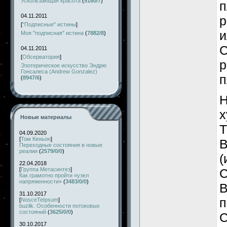
Ускользающая красота
(
9180/7
)
п
04.11.2011
р
[
"Подписные" истины
]
и
Моя "подписная" истина
(
7882/8
)
С
04.11.2011
[
Обсерватория
]
р
Эзотерическое искусство Эндрю
Гонсалеса (Andrew Gonzalez)
п
(
8947/6
)
Н
х
Новые материалы
Т
04.09.2020
[
Том Кеньон
]
В
Переходные состояния в новые
реалии
(
2579/0/0
)
(
22.04.2018
С
[
Группа Метасинтез
]
Как грамотно пройти «узел
напряженности»
(
3483/0/0
)
В
31.10.2017
п
[
NosceTeIpsum
]
buzlik. Особенности потоковых
состояний
(
3625/0/0
)
С
30.10.2017