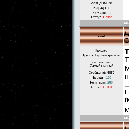
Сообщений:
203
Награды:
1
Репутация:
1
Статус:
Offline
Д
xned
С
T
Канцлер
Группа: Администраторы
Т
Достижения:
Самый главный
М
Сообщений:
5859
п
Награды:
180
Репутация:
266
Статус:
Offline
Б
п
М
Д