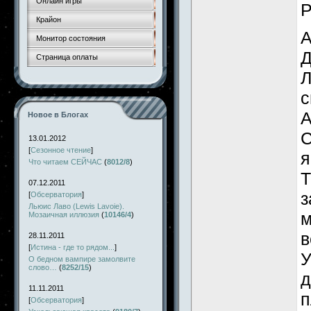
Онлайн игры
Р
Крайон
А
Монитор состояния
Д
Страница оплаты
Л
с
А
Новое в Блогах
С
13.01.2012
[
Сезонное чтение
]
я
Что читаем СЕЙЧАС
(
8012/8
)
Т
07.12.2011
з
[
Обсерватория
]
Льюис Лаво (Lewis Lavoie).
м
Мозаичная иллюзия
(
10146/4
)
в
28.11.2011
[
Истина - где то рядом...
]
У
О бедном вампире замолвите
слово…
(
8252/15
)
д
11.11.2011
п
[
Обсерватория
]