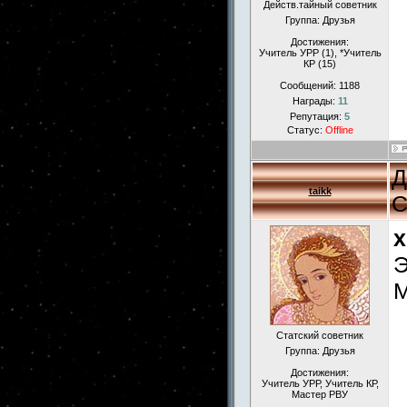
Действ.тайный советник
Группа: Друзья
Достижения:
Учитель УРР (1), *Учитель
КР (15)
Сообщений:
1188
Награды:
11
Репутация:
5
Статус:
Offline
Д
taikk
С
x
Э
М
Статский советник
Группа: Друзья
Достижения:
Учитель УРР, Учитель КР,
Мастер РВУ